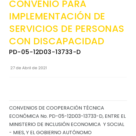
CONVENIO PARA
Convocatorias
IMPLEMENTACIÓN DE
GESTIÓN ADMINISTRATIVA
SERVICIOS DE PERSONAS
Plan de desarrollo y Ordenamiento Territorial - PD
CON DISCAPACIDAD
Plan Anual Contratación - PAC
PD-05-12D03-13733-D
Plan Operativo Anual - POA
Convenios Institucionales
27 de Abril de 2021
PRESUPUESTO: EJECUCIÓN Y REPORTES
Cédulas presupuestarias y balances
Procesos de contratación
CONVENIOS DE COOPERACIÓN TÉCNICA
Ejecución Presupuestaria
ECONÓMICA No. PD-05-12D03-13733-D, ENTRE EL
Obras y proyectos
MINISTERIO DE INCLUSIÓN ECONOMICA Y SOCIAL
- MIES, Y EL GOBIERNO AUTÓNOMO