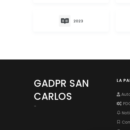
2023
GADPR SAN
LA P
CARLOS
Auto
PD
-
Noti
Com