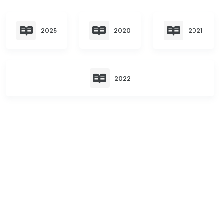
Convocatorias
GESTIÓN ADMINISTRATIVA
2025
2020
2021
Plan de desarrollo y Ordenamiento Territorial - PD
Plan Anual Contratación - PAC
2022
Plan Operativo Anual - POA
Convenios Institucionales
PRESUPUESTO: EJECUCIÓN Y REPORTES
Cédulas presupuestarias y balances
Procesos de contratación
Ejecución Presupuestaria
Obras y proyectos