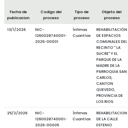
Fecha de
Codigo del
Tipo de
Objeto del
publicacion
proceso
proceso
proceso
13/1/2026
NIC-
Ínfimas
REHABILITACIÓN
1260028740001-
Cuantías
DE ESPACIOS
2025-00001
COMUNALES DEL
RECINTO " LA
SUCRE" Y EL
PARQUE DE LA
MADRE DE LA
PARROQUIA SAN
CARLOS,
CANTON
QUEVEDO,
PROVINCIA DE
LOS RIOS.
25/2/2026
NIC-
Ínfimas
REHABILITACION
1260028740001-
Cuantías
DE LA CALLE
2026-00005
ESTENIO