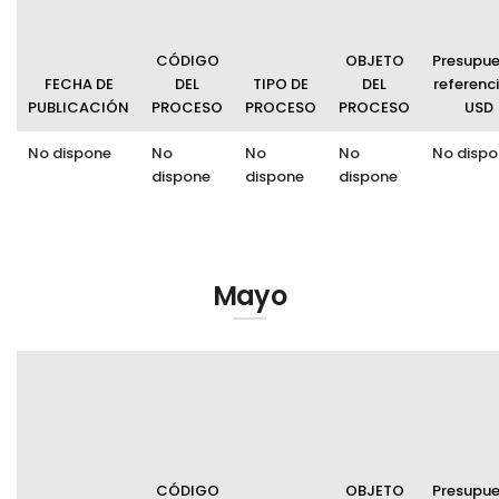
CÓDIGO
OBJETO
Presupu
FECHA DE
DEL
TIPO DE
DEL
referenci
PUBLICACIÓN
PROCESO
PROCESO
PROCESO
USD
No dispone
No
No
No
No dispo
dispone
dispone
dispone
Mayo
CÓDIGO
OBJETO
Presupu