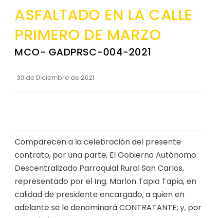
ASFALTADO EN LA CALLE
Convocatorias
PRIMERO DE MARZO
GESTIÓN ADMINISTRATIVA
Plan de desarrollo y Ordenamiento Territorial - PD
MCO- GADPRSC-004-2021
Plan Anual Contratación - PAC
30 de Diciembre de 2021
Plan Operativo Anual - POA
Convenios Institucionales
PRESUPUESTO: EJECUCIÓN Y REPORTES
Cédulas presupuestarias y balances
Comparecen a la celebración del presente
contrato, por una parte, El Gobierno Autónomo
Procesos de contratación
Descentralizado Parroquial Rural San Carlos,
Ejecución Presupuestaria
representado por el Ing. Marlon Tapia Tapia, en
Obras y proyectos
calidad de presidente encargado, a quien en
adelante se le denominará CONTRATANTE; y, por