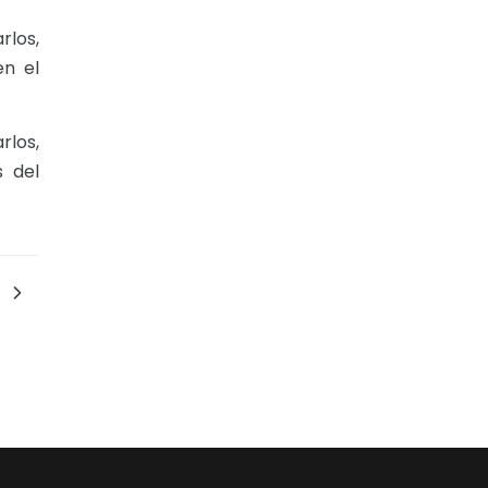
rlos,
en el
rlos,
s del