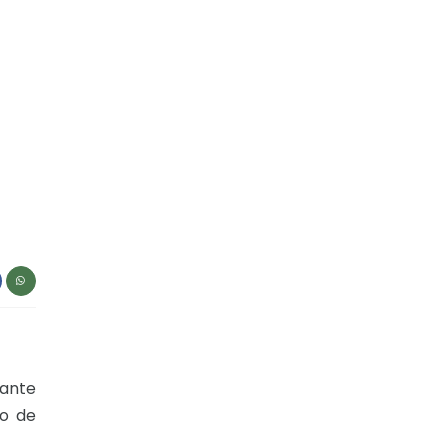
tante
vo de