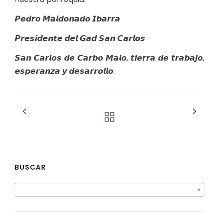
𝙋𝙚𝙙𝙧𝙤 𝙈𝙖𝙡𝙙𝙤𝙣𝙖𝙙𝙤 𝙄𝙗𝙖𝙧𝙧𝙖
𝙋𝙧𝙚𝙨𝙞𝙙𝙚𝙣𝙩𝙚 𝙙𝙚𝙡 𝙂𝙖𝙙 𝙎𝙖𝙣 𝘾𝙖𝙧𝙡𝙤𝙨
𝙎𝙖𝙣 𝘾𝙖𝙧𝙡𝙤𝙨 𝙙𝙚 𝘾𝙖𝙧𝙗𝙤 𝙈𝙖𝙡𝙤, 𝙩𝙞𝙚𝙧𝙧𝙖 𝙙𝙚 𝙩𝙧𝙖𝙗𝙖𝙟𝙤,
𝙚𝙨𝙥𝙚𝙧𝙖𝙣𝙯𝙖 𝙮 𝙙𝙚𝙨𝙖𝙧𝙧𝙤𝙡𝙡𝙤.
BUSCAR