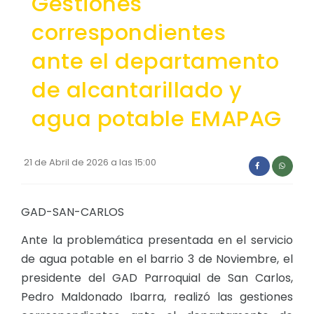
Gestiones
Convocatorias
correspondientes
GESTIÓN ADMINISTRATIVA
ante el departamento
Plan de desarrollo y Ordenamiento Territorial - PD
de alcantarillado y
Plan Anual Contratación - PAC
agua potable EMAPAG
Plan Operativo Anual - POA
Convenios Institucionales
21 de Abril de 2026 a las 15:00
PRESUPUESTO: EJECUCIÓN Y REPORTES
Cédulas presupuestarias y balances
GAD-SAN-CARLOS
Procesos de contratación
Ante la problemática presentada en el servicio
Ejecución Presupuestaria
de agua potable en el barrio 3 de Noviembre, el
presidente del GAD Parroquial de San Carlos,
Obras y proyectos
Pedro Maldonado Ibarra, realizó las gestiones